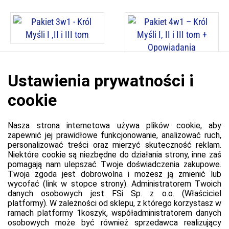
Cena: 120,00 zł
Cena: 125,00 zł
Pakiet 3w1 - Król Myśli I ,II i
III tom
Pakiet 4w1 – Król Myśli I, II i
III tom + Opowiadania
Platforma
Informacje o platformie
Regulamin dla kupujących
Polityka prywatności platformy
Zgłoś błąd lub naruszenie
Ustawienia cookie